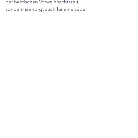
der hektischen Vorweihnachtszeit, 
sondern sie sorgt auch für eine super 
strahlende und verjüngte Haut mit 
Sofort-Effekt.
Alle Artikel
Comments
Write a comment...
BEAUTY LILIE im Lilie Shopping Point