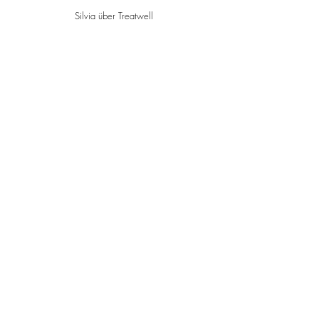
Silvia über Treatwell
Termine:
043 433 82 92
Termin online buchen
BEAUTY LILIE im Lilie Shopping Point