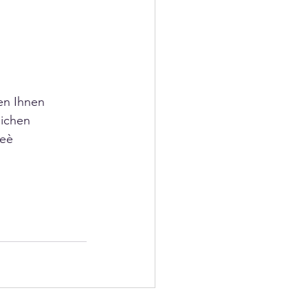
en Ihnen 
lichen 
ieè