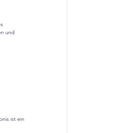
s 
en und 
is ist ein 